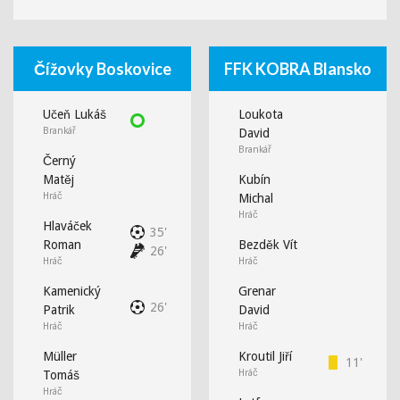
Čížovky Boskovice
FFK KOBRA Blansko
Učeň Lukáš
Loukota
Brankář
David
Brankář
Černý
Matěj
Kubín
Hráč
Michal
Hráč
Hlaváček
35'
Roman
Bezděk Vít
26'
Hráč
Hráč
Kamenický
Grenar
26'
Patrik
David
Hráč
Hráč
Müller
Kroutil Jiří
11'
Hráč
Tomáš
Hráč