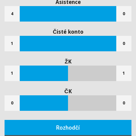
Asistence
4
0
Čisté konto
1
0
ŽK
1
1
ČK
0
0
Rozhodčí