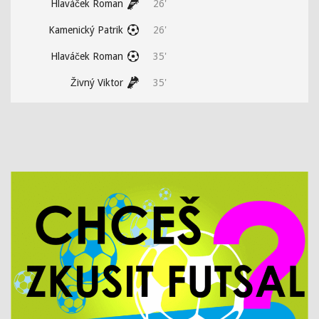
Hlaváček Roman
26'
Kamenický Patrik
26'
Hlaváček Roman
35'
Živný Viktor
35'