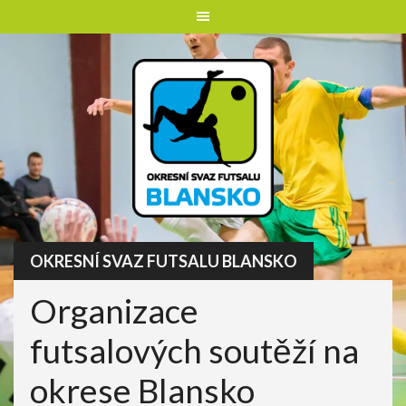
Skip
to
content
OKRESNÍ SVAZ FUTSALU BLANSKO
Organizace
futsalových soutěží na
okrese Blansko