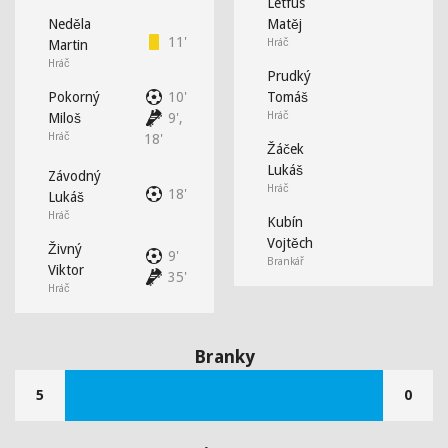
Letfus
Neděla
Matěj
11'
Hráč
Martin
Hráč
Prudký
Pokorný
10'
Tomáš
Hráč
Miloš
9',
Hráč
18'
Žáček
Lukáš
Závodný
Hráč
18'
Lukáš
Hráč
Kubín
Vojtěch
Živný
9'
Brankář
Viktor
35'
Hráč
Branky
5
0