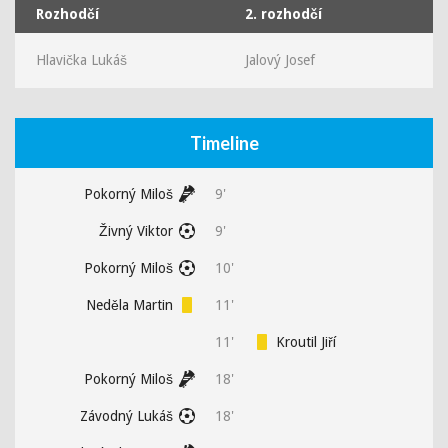
Rozhodčí
2. rozhodčí
Hlavička Lukáš
Jalový Josef
Timeline
Pokorný Miloš
9'
Živný Viktor
9'
Pokorný Miloš
10'
Neděla Martin
11'
11'
Kroutil Jiří
Pokorný Miloš
18'
Závodný Lukáš
18'