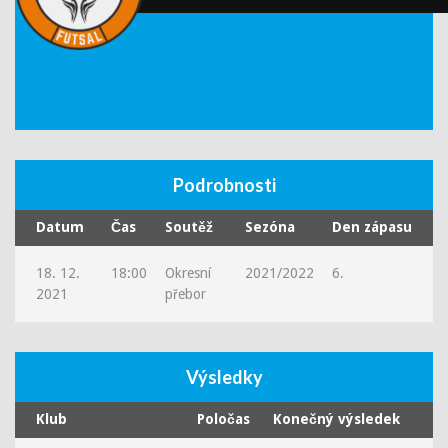
Podrobnosti
Datum
Čas
Soutěž
Sezóna
Den zápasu
18. 12.
18:00
Okresní
2021/2022
6.
2021
přebor
Výsledky
Klub
Poločas
Konečný výsledek