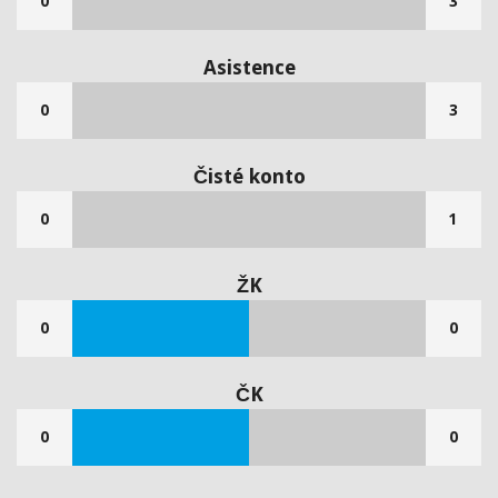
0
3
Asistence
0
3
Čisté konto
0
1
ŽK
0
0
ČK
0
0