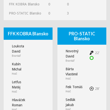
FFK KOBRA Blansko
0
0
PRO-STATIC Blansko
0
3
FFK KOBRA Blansko
PRO-STATIC
Blansko
Loukota
Novotný
David
22'
Brankář
David
Brankář
Kubín
Bárta
Michal
Hráč
Vlastimil
Hráč
Letfus
Feik Tomáš
Matěj
28'
Hráč
Hráč
Sedlák
Hlaváček
Jakub
Roman
Hráč
Hráč