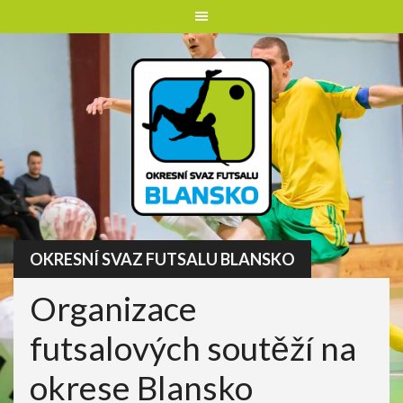
Skip
to
content
OKRESNÍ SVAZ FUTSALU BLANSKO
Organizace
futsalových soutěží na
okrese Blansko