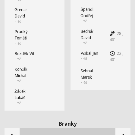
Španěl
Grenar
Ondřej
David
Hráč
Hráč
Bednář
Prudký
28',
David
Tomáš
40'
Hráč
Hráč
Pšikal Jan
22',
Bezděk Vít
Hráč
Hráč
40'
Korčák
Sehnal
Michal
Marek
Hráč
Hráč
Žáček
Lukáš
Hráč
Branky