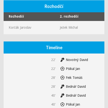
Rozhodčí
Rozhodčí
2. rozhodčí
Korčák Jaroslav
Ježek Michal
Timeline
22'
Novotný David
22'
Pšikal Jan
28'
Feik Tomáš
28'
Bednář David
40'
Bednář David
40'
Pšikal Jan