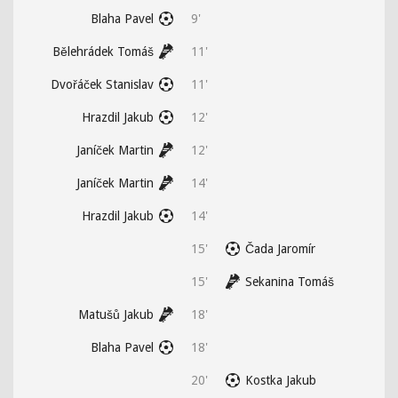
Blaha Pavel
9'
Bělehrádek Tomáš
11'
Dvořáček Stanislav
11'
Hrazdil Jakub
12'
Janíček Martin
12'
Janíček Martin
14'
Hrazdil Jakub
14'
15'
Čada Jaromír
15'
Sekanina Tomáš
Matušů Jakub
18'
Blaha Pavel
18'
20'
Kostka Jakub