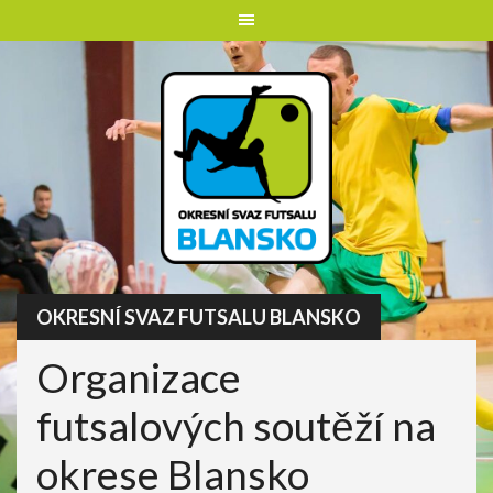
Skip
to
content
OKRESNÍ SVAZ FUTSALU BLANSKO
Organizace
futsalových soutěží na
okrese Blansko