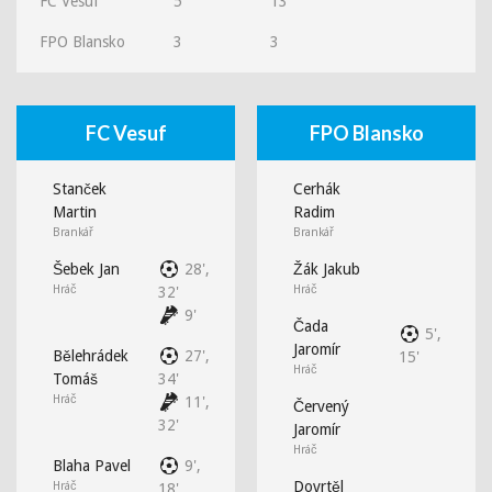
FC Vesuf
5
13
FPO Blansko
3
3
FC Vesuf
FPO Blansko
Stanček
Cerhák
Martin
Radim
Brankář
Brankář
Šebek Jan
28',
Žák Jakub
Hráč
Hráč
32'
9'
Čada
5',
Jaromír
Bělehrádek
27',
15'
Hráč
Tomáš
34'
Hráč
11',
Červený
32'
Jaromír
Hráč
Blaha Pavel
9',
Dovrtěl
Hráč
18'