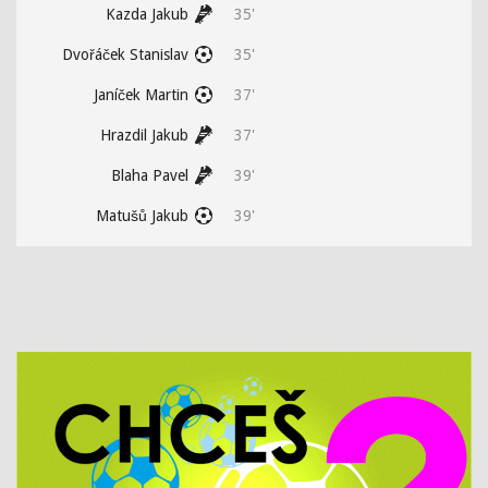
Kazda Jakub
35'
Dvořáček Stanislav
35'
Janíček Martin
37'
Hrazdil Jakub
37'
Blaha Pavel
39'
Matušů Jakub
39'