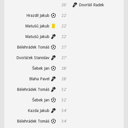
20'
Dovrtěl Radek
Hrazdil Jakub
22'
Matušů Jakub
22'
Matušů Jakub
22'
Bělehrádek Tomáš
27'
Dvořáček Stanislav
27'
Šebek Jan
28'
Blaha Pavel
28'
Bělehrádek Tomáš
32'
Šebek Jan
32'
Kazda Jakub
34'
Bělehrádek Tomáš
34'