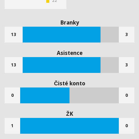
22'
Branky
13
3
Asistence
13
3
Čisté konto
0
0
ŽK
1
0