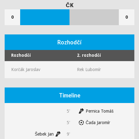
ČK
0
0
Rozhodčí
Rozhodčí
2. rozhodčí
Korčák Jaroslav
Rek Lubomír
Timeline
5'
Pernica Tomáš
5'
Čada Jaromír
Šebek Jan
9'