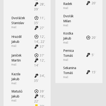
20'
Radek
28',
Hráč
39'
Dvořák
Dvořáček
11',
Milan
Stanislav
35'
Hráč
Hráč
27'
Kostka
Hrazdil
12',
20'
Jakub
Jakub
14', 22'
Hráč
Hráč
37'
Pernica
5'
Janíček
37'
Tomáš
Martin
12',
Hráč
Hráč
14'
Sekanina
15'
Tomáš
Kazda
34',
Hráč
Jakub
35'
Hráč
Matušů
39'
Jakub
18',
Hráč
22'