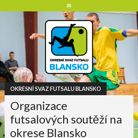
Skip
to
content
OKRESNÍ SVAZ FUTSALU BLANSKO
Organizace
futsalových soutěží na
okrese Blansko