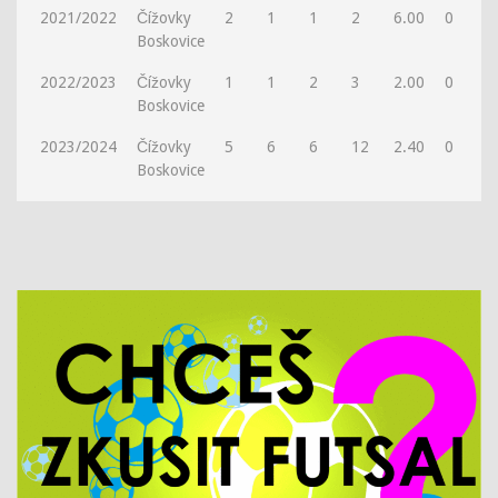
2021/2022
Čížovky
2
1
1
2
6.00
0
0
Boskovice
2022/2023
Čížovky
1
1
2
3
2.00
0
0
Boskovice
2023/2024
Čížovky
5
6
6
12
2.40
0
0
Boskovice