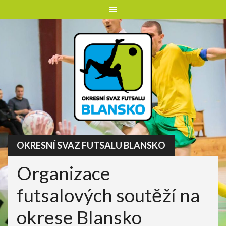
Skip
to
content
OKRESNÍ SVAZ FUTSALU BLANSKO
Organizace
futsalových soutěží na
okrese Blansko