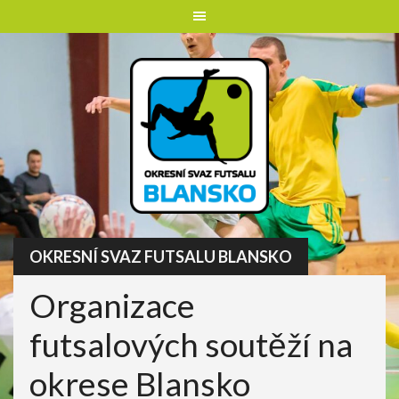
Skip
to
content
OKRESNÍ SVAZ FUTSALU BLANSKO
Organizace
futsalových soutěží na
okrese Blansko