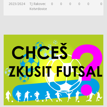
2023/2024
TJ Rakovec
0
0
0
0
0
0
Kotvrdovice